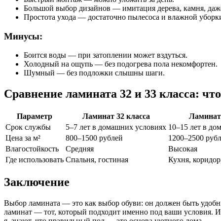
Большой выбор дизайнов — имитация дерева, камня, даж
Простота ухода — достаточно пылесоса и влажной уборк
Минусы:
Боится воды — при затоплении может вздуться.
Холодный на ощупь — без подогрева пола некомфортен.
Шумный — без подложки слышны шаги.
Сравнение ламината 32 и 33 класса: чт
Параметр
Ламинат 32 класса
Ламинат 
Срок службы
5–7 лет в домашних условиях
10–15 лет в до
Цена за м²
800–1500 рублей
1200–2500 руб
Влагостойкость
Средняя
Высокая
Где использовать
Спальня, гостиная
Кухня, коридор
Заключение
Выбор ламината — это как выбор обуви: он должен быть удобн
ламинат — тот, который подходит именно под ваши условия. И е
я, знают, что правильный пол — это основа уютного дома.