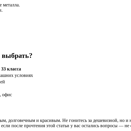
е металла.
и.
о выбрать?
33 класса
машних условиях
лей
, офис
ым, долговечным и красивым. Не гонитесь за дешевизной, но и
сли после прочтения этой статьи у вас остались вопросы — не с