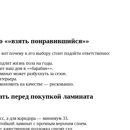
то «»взять понравившийся»»
 вот почему к его выбору стоит подойти ответственно:
длит жизнь пола на годы.
т ваш дом в «»барабан»».
инат может разбухнуть за сезон.
терьера.
экономить на качестве — рискованно.
ать перед покупкой ламината
сс, а для коридора — минимум 33.
тойкий ламинат с прочным верхним слоем.
 качественная подложка снизят гул.