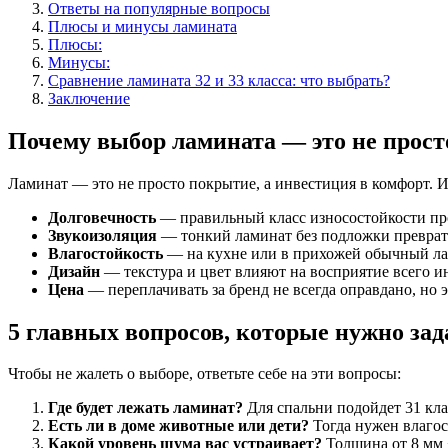
Ответы на популярные вопросы
Плюсы и минусы ламината
Плюсы:
Минусы:
Сравнение ламината 32 и 33 класса: что выбрать?
Заключение
Почему выбор ламината — это не прос
Ламинат — это не просто покрытие, а инвестиция в комфорт. И
Долговечность
— правильный класс износостойкости про
Звукоизоляция
— тонкий ламинат без подложки преврати
Влагостойкость
— на кухне или в прихожей обычный лам
Дизайн
— текстура и цвет влияют на восприятие всего ин
Цена
— переплачивать за бренд не всегда оправдано, но 
5 главных вопросов, которые нужно зад
Чтобы не жалеть о выборе, ответьте себе на эти вопросы:
Где будет лежать ламинат?
Для спальни подойдет 31 кла
Есть ли в доме животные или дети?
Тогда нужен влагос
Какой уровень шума вас устраивает?
Толщина от 8 мм +