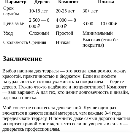
Параметр
Дерево
Композит
Плитка
Срок
10-15 лет
20-25 лет
30+ лет
службы
2 500 — 6
4 000 — 8
Цена за м²
3 000 — 10 000 ₽
000 ₽
000 ₽
Уход
Сложный
Простой
Минимальный
Высокая (если без
Скользкость
Средняя
Низкая
покрытия)
Заключение
Выбор настила для террасы — это всегда компромисс между
красотой, практичностью и бюджетом. Если вы любите
натуральность и готовы ухаживать за покрытием — берите
дерево. Нужно что-то надёжное и неприхотливое? Композит
— ваш вариант. А для тех, кто ценит долговечность и дизайн,
идеальна плитка.
Мой совет: не гонитесь за дешевизной. Лучше один раз
вложиться в качественный материал, чем каждые 3-4 года
переделывать террасу. И помните: даже самый дорогой настил
испортит кривой монтаж, так что если не уверены в силах —
доверьтесь профессионалам.