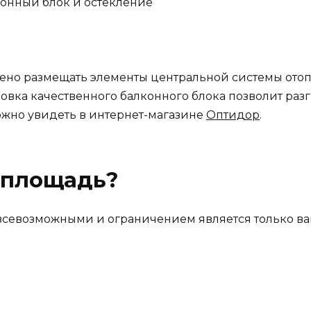
онный блок и остекление
щено размещать элементы центральной системы отоп
ановка качественного балконного блока позволит раз
жно увидеть в интернет-магазине
Оптидор
.
 площадь?
всевозможными и ограничением является только ва