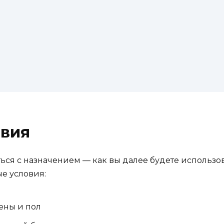
вия
ся с назначением — как вы далее будете использов
е условия:
ены и пол