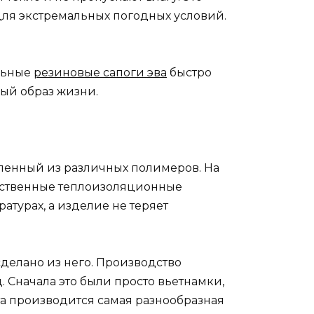
для экстремальных погодных условий.
альные
резиновые сапоги эва
быстро
ный образ жизни.
вленный из различных полимеров. На
чественные теплоизоляционные
турах, а изделие не теряет
сделано из него. Производство
. Сначала это были просто вьетнамки,
та производится самая разнообразная