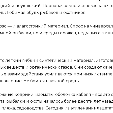
оздкий и неуклюжий. Первоначально использовался 
в. Любимая обувь рыбаков и охотников.
розо — и влагостойкий материал. Спрос на универс
имней рыбалки, но и среди горожан, ведущих актив
это легкий гибкий синтетический материал, изгото
х веществ и органических газов. Они создают ка
ые взаимодействия усиливаются при низких темпера
плавление. Не боится влажной среды.
жные коврики, изоматы, оболочка кабеля – все это 
, рыбалки и охоты началось более десяти лет назад
 пляжа, садоводства. Сегодня из этиленвинилацета