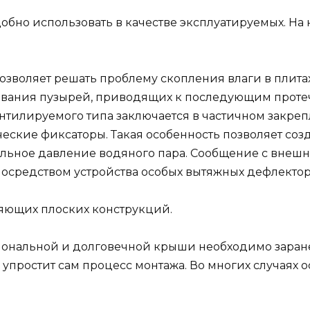
но использовать в качестве эксплуатируемых. На н
зволяет решать проблему скопления влаги в плитах
ования пузырей, приводящих к последующим протеч
нтилируемого типа заключается в частичном закре
ческие фиксаторы. Такая особенность позволяет со
льное давление водяного пара. Сообщение с внешн
осредством устройства особых вытяжных дефлектор
яющих плоских конструкций.
иональной и долговечной крыши необходимо заране
 упростит сам процесс монтажа. Во многих случаях