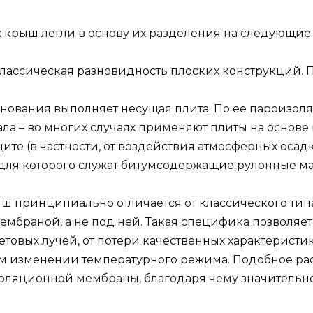
 крыш легли в основу их разделения на следующие 
ассическая разновидность плоских конструкций. П
снования выполняет несущая плита. По ее пароизо
ла – во многих случаях применяют плиты на основе
те (в частности, от воздействия атмосферных осадк
для которого служат битумсодержащие рулонные ма
ш принципиально отличается от классического типа
мбраной, а не под ней. Такая специфика позволяе
товых лучей, от потери качественных характеристик
ом изменении температурного режима. Подобное р
ляционной мембраны, благодаря чему значительно