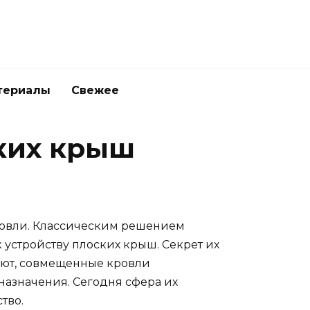
териалы
Свежее
ких крыш
ровли. Классическим решением
 устройству плоских крыш. Секрет их
вают, совмещенные кровли
назначения. Сегодня сфера их
тво.