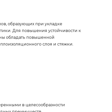
лов, образующих при укладке
стики. Для повышения устойчивости к
жны обладать повышенной
еплоизоляционного слоя и стяжки.
веренными в целесообразности
идных преимуществ.