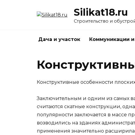
Перейти
Silikat18.ru
к
содержанию
Строительство и обустро
Дача и участок
Коммуникации и
Конструктивны
Конструктивные особенности плоски
Заключительным и одним из самых ва
считаются скатные конструкции, одна
популярности заключается в массе п
возводились на зданиях администрат
применения значительно расширилась