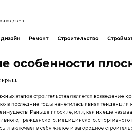
йство дома
 дизайн
Ремонт
Строительство
Стройма
е особенности плос
х крыш.
жных этапов строительства является возведение к
ко в последние годы наметилась явная тенденция к
реимуществ. Раньше плоские, или, как их еще назы
ивного, гражданского, медицинского, спортивного 
 и включает в себя жилое и загородное строительс