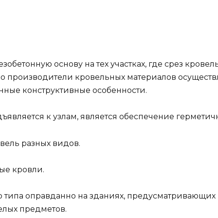
зобетонную основу на тех участках, где срез крове
 производители кровельных материалов осуществля
нные конструктивные особенности.
является к узлам, является обеспечение герметичн
вель разных видов.
ые кровли.
го типа оправданно на зданиях, предусматривающи
елых предметов.