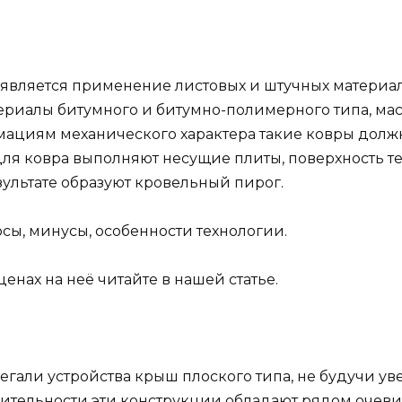
является применение листовых и штучных материа
териалы битумного и битумно-полимерного типа, ма
ациям механического характера такие ковры дол
ля ковра выполняют несущие плиты, поверхность т
ультате образуют кровельный пирог.
ы, минусы, особенности технологии.
енах на неё читайте в нашей статье.
гали устройства крыш плоского типа, не будучи у
вительности эти конструкции обладают рядом очев