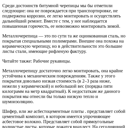
Среди достоинств битумной черепицы мы бы отметили
следующие: она не повреждается при транспортировке, не
подвержена коррозии, ее легко монтировать и осуществлять
дальнейший ремонт. Вместе с тем, у нее наблюдается
повышенная горючесть, ее невозможно монтировать зимой.
Металлочерепица — это по сути та же оцинкованная сталь, но
покрытая специальными полимерами. Внешне она похожа на
керамическую черепицу, но в действительности это большие
листы стали, имеющие рифленую фактуру.
Читайте также: Рабочие рукавицы.
Металлочерепицу достаточно легко монтировать, она крайне
устойчива к механическим повреждениям. Также у этого
покрытия довольно низкая стоимость (в 2–3 раза ниже,
нежели у керамической) и небольшой вес (порядка пяти
килограмм на метр квадратный). К недостаткам же данного
покрытия мы отнесли бы только низкую тепло и
шумоизоляцию.
Шифер, или же асбестоцементные плиты . представляет собой
цементный композит, в котором имеется упрочняющее
асбестовое волокно. Представляет собой прямоугольные
волнистые листы, которые ложатся внахлест. На сегодняшний