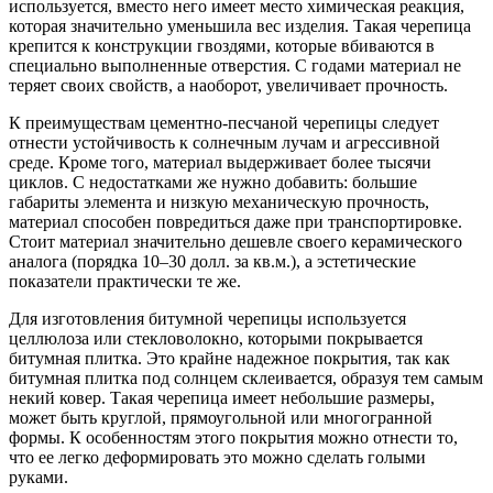
используется, вместо него имеет место химическая реакция,
которая значительно уменьшила вес изделия. Такая черепица
крепится к конструкции гвоздями, которые вбиваются в
специально выполненные отверстия. С годами материал не
теряет своих свойств, а наоборот, увеличивает прочность.
К преимуществам цементно-песчаной черепицы следует
отнести устойчивость к солнечным лучам и агрессивной
среде. Кроме того, материал выдерживает более тысячи
циклов. С недостатками же нужно добавить: большие
габариты элемента и низкую механическую прочность,
материал способен повредиться даже при транспортировке.
Стоит материал значительно дешевле своего керамического
аналога (порядка 10–30 долл. за кв.м.), а эстетические
показатели практически те же.
Для изготовления битумной черепицы используется
целлюлоза или стекловолокно, которыми покрывается
битумная плитка. Это крайне надежное покрытия, так как
битумная плитка под солнцем склеивается, образуя тем самым
некий ковер. Такая черепица имеет небольшие размеры,
может быть круглой, прямоугольной или многогранной
формы. К особенностям этого покрытия можно отнести то,
что ее легко деформировать это можно сделать голыми
руками.