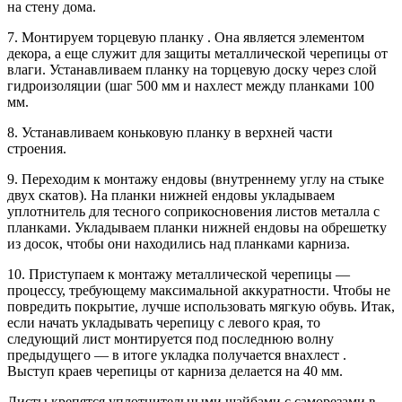
на стену дома.
7. Монтируем торцевую планку . Она является элементом
декора, а еще служит для защиты металлической черепицы от
влаги. Устанавливаем планку на торцевую доску через слой
гидроизоляции (шаг 500 мм и нахлест между планками 100
мм.
8. Устанавливаем коньковую планку в верхней части
строения.
9. Переходим к монтажу ендовы (внутреннему углу на стыке
двух скатов). На планки нижней ендовы укладываем
уплотнитель для тесного соприкосновения листов металла с
планками. Укладываем планки нижней ендовы на обрешетку
из досок, чтобы они находились над планками карниза.
10. Приступаем к монтажу металлической черепицы —
процессу, требующему максимальной аккуратности. Чтобы не
повредить покрытие, лучше использовать мягкую обувь. Итак,
если начать укладывать черепицу с левого края, то
следующий лист монтируется под последнюю волну
предыдущего — в итоге укладка получается внахлест .
Выступ краев черепицы от карниза делается на 40 мм.
Листы крепятся уплотнительными шайбами с саморезами в