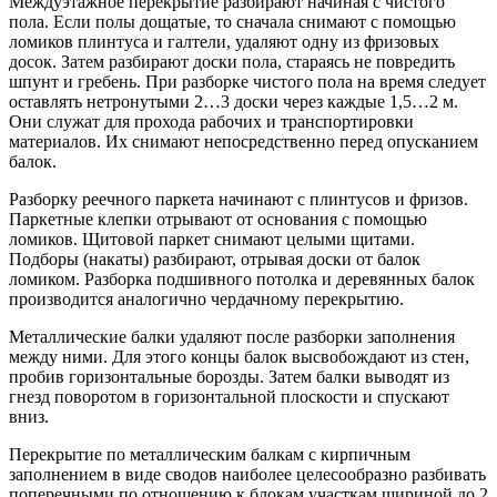
Междуэтажное перекрытие разбирают начиная с чистого
пола. Если полы дощатые, то сначала снимают с помощью
ломиков плинтуса и галтели, удаляют одну из фризовых
досок. Затем разбирают доски пола, стараясь не повредить
шпунт и гребень. При разборке чистого пола на время следует
оставлять нетронутыми 2…3 доски через каждые 1,5…2 м.
Они служат для прохода рабочих и транспортировки
материалов. Их снимают непосредственно перед опусканием
балок.
Разборку реечного паркета начинают с плинтусов и фризов.
Паркетные клепки отрывают от основания с помощью
ломиков. Щитовой паркет снимают целыми щитами.
Подборы (накаты) разбирают, отрывая доски от балок
ломиком. Разборка подшивного потолка и деревянных балок
производится аналогично чердачному перекрытию.
Металлические балки удаляют после разборки заполнения
между ними. Для этого концы балок высвобождают из стен,
пробив горизонтальные борозды. Затем балки выводят из
гнезд поворотом в горизонтальной плоскости и спускают
вниз.
Перекрытие по металлическим балкам с кирпичным
заполнением в виде сводов наиболее целесообразно разбивать
поперечными по отношению к блокам участкам шириной до 2