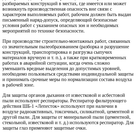
разбираемых конструкций в местах, где имеется или может
возникнуть производственная опасность вне связи с
характером выполняемых работ, рабочим должен быть выдан
письменный наряд-допуск, определяющий безопасные
условия работ с указанием опасных зон и необходимых
мероприятий по технике безопасности.
При производстве строительно-монтажных работ, связанных
со значительным пылеобразованием (разборка и разрушение
конструкций, транспортировка и разгрузка сыпучих
материалов вручную и т. п.), а также при кратковременных
работах в аварийной ситуации, когда очень сложно
уменьшить вредные выделения до допустимых уровней,
необходимо пользоваться средствами индивидуальной защиты
и принимать срочные меры по нормализации состава воздуха
в рабочей зоне.
Для защиты органов дыхания от известковой и асбестовой
пыли используют респираторы. Респиратор фильтрующего
действия ШБ-1 «Лепесток» используют при наличии в
воздухе радиоактивных, токсичных, силикатной, цементной и
другой пыли. Для защиты от минеральной пыли (цементной,
стекольной, известковой и т. д.) используются респиратор. Для
защиты глаз применяют защитные очки.