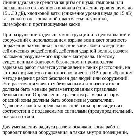
Индивидуальные средства защиты от шума: тампоны или
вкладыши из стеклянного волокна (снижение уровня шума до
15…30 дБ), хлопковой ваты (снижение уровня шума до 15 дБ);
заглушки из легкоплавной пластмассы; наушники,
шлемофоны и противошумные каски.
При разрушении отдельных конструкций и в целом зданий и
сооружений с использованием взрыва возникает опасность
поражения находящихся в опасной зоне людей вследствие
сеймических воздействий, действия ударной волны, разлета
обломков разрушаемого взрывом материала. Поэтому
существенным фактором безопасности производства
взрывных работ является установление таких расстояний, на
которых взрыв того или иного количества ВВ при выбранном
методе ведения работ безопасен для людей или сооружений.
Эти расстояния являются безопасными и значения их не
должны быть меньше регламентированных правилами
безопасности. Определенные расчетом размеры и форма
опасной зоны должны быть обозначены указателями.
Удаление людей за пределы опасной зоны производится в
соответствии с подаваемыми сигналами (предупредительный,
боевой и отбой.
Для уменьшения радиуса разлета осколков, когда работы
проводят вблизи оборудования, а также внутри помещений,