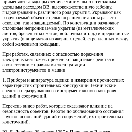
применяют заряды рыхления с минимально возможным
удельным расходом ВВ, высококачественную забойку,
гидровзрывание, различного рода укрытия. Укрывают как
разрушаемый объект с целью ограничения зоны разлета
осколков, так и защищаемый. По конструкции различают
сплошные непроницаемые укрытия (из металлических
листов, бревенчатых матов, войлочных и т. д.) и прерывистые
укрытия (в виде матов из якорных цепей, скрепленных между
собой железными кольцами.
При работах, связанных с опасностью поражения
электрическим током, применяют защитные средства в
соответствии с правилами эксплуатации
электроинструментов и машин.
1. Приборы и аппаратура оценки и измерения прочностных
характеристик строительных конструкций Технические
средства неразрушающего инструментального контроля
зданий и сооружений.
Перечень видов работ, которые оказывают влияние на
безопасность объектов. Работы по обследованию состояния
грунтов оснований зданий и сооружений, их строительных
конструкций.
Ю. Д. Дробязко 28 апреля 1987 г. Положение В задачи