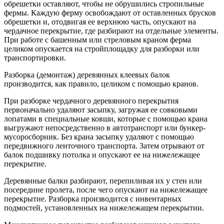
обрешетки оставляют, чтобы не обрушились стропильные
фермы. Каждую ферму освобождают от оставленных брусков
обрешетки и, отодвигая ее верхнюю часть, опускают на
чердачное перекрытие, где разбирают на отдельные элементы.
При работе с башенным или стреловым краном ферма
целиком опускается на стройплощадку для разборки или
транспортировки.
Разборка (демонтаж) деревянных клеевых балок
производится, как правило, целиком с помощью кранов.
При разборке чердачного деревянного перекрытия
первоначально удаляют засыпку, загружая ее совковыми
лопатами в специальные ковши, которые с помощью крана
выгружают непосредственно в автотранспорт или бункер-
мусоросборник. Без крана засыпку удаляют с помощью
передвижного ленточного транспорта. Затем отрывают от
балок подшивку потолка и опускают ее на нижележащее
перекрытие.
Деревянные балки разбирают, перепиливая их у стен или
посередине пролета, после чего опускают на нижележащее
перекрытие. Разборка производится с инвентарных
подмостей, установленных на нижележащем перекрытии.