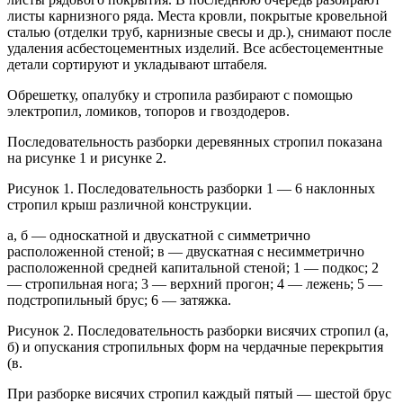
листы карнизного ряда. Места кровли, покрытые кровельной
сталью (отделки труб, карнизные свесы и др.), снимают после
удаления асбестоцементных изделий. Все асбестоцементные
детали сортируют и укладывают штабеля.
Обрешетку, опалубку и стропила разбирают с помощью
электропил, ломиков, топоров и гвоздодеров.
Последовательность разборки деревянных стропил показана
на рисунке 1 и рисунке 2.
Рисунок 1. Последовательность разборки 1 — 6 наклонных
стропил крыш различной конструкции.
а, б — односкатной и двускатной с симметрично
расположенной стеной; в — двускатная с несимметрично
расположенной средней капитальной стеной; 1 — подкос; 2
— стропильная нога; 3 — верхний прогон; 4 — лежень; 5 —
подстропильный брус; 6 — затяжка.
Рисунок 2. Последовательность разборки висячих стропил (а,
б) и опускания стропильных форм на чердачные перекрытия
(в.
При разборке висячих стропил каждый пятый — шестой брус