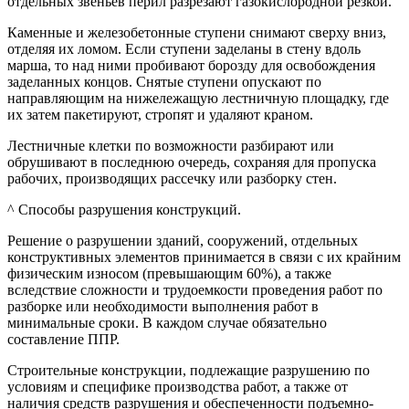
отдельных звеньев перил разрезают газокислородной резкой.
Каменные и железобетонные ступени снимают сверху вниз,
отделяя их ломом. Если ступени заделаны в стену вдоль
марша, то над ними пробивают борозду для освобождения
заделанных концов. Снятые ступени опускают по
направляющим на нижележащую лестничную площадку, где
их затем пакетируют, стропят и удаляют краном.
Лестничные клетки по возможности разбирают или
обрушивают в последнюю очередь, сохраняя для пропуска
рабочих, производящих рассечку или разборку стен.
^ Способы разрушения конструкций.
Решение о разрушении зданий, сооружений, отдельных
конструктивных элементов принимается в связи с их крайним
физическим износом (превышающим 60%), а также
вследствие сложности и трудоемкости проведения работ по
разборке или необходимости выполнения работ в
минимальные сроки. В каждом случае обязательно
составление ППР.
Строительные конструкции, подлежащие разрушению по
условиям и специфике производства работ, а также от
наличия средств разрушения и обеспеченности подъемно-