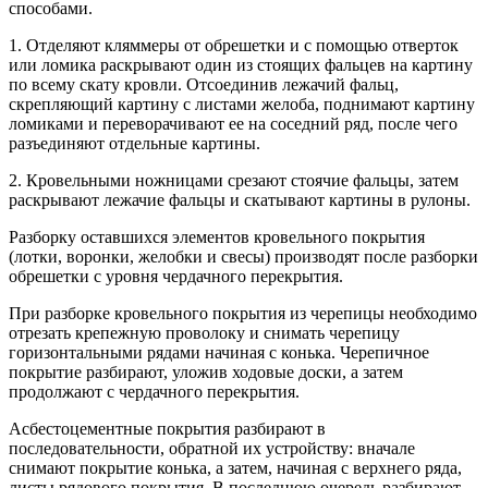
способами.
1. Отделяют кляммеры от обрешетки и с помощью отверток
или ломика раскрывают один из стоящих фальцев на картину
по всему скату кровли. Отсоединив лежачий фальц,
скрепляющий картину с листами желоба, поднимают картину
ломиками и переворачивают ее на соседний ряд, после чего
разъединяют отдельные картины.
2. Кровельными ножницами срезают стоячие фальцы, затем
раскрывают лежачие фальцы и скатывают картины в рулоны.
Разборку оставшихся элементов кровельного покрытия
(лотки, воронки, желобки и свесы) производят после разборки
обрешетки с уровня чердачного перекрытия.
При разборке кровельного покрытия из черепицы необходимо
отрезать крепежную проволоку и снимать черепицу
горизонтальными рядами начиная с конька. Черепичное
покрытие разбирают, уложив ходовые доски, а затем
продолжают с чердачного перекрытия.
Асбестоцементные покрытия разбирают в
последовательности, обратной их устройству: вначале
снимают покрытие конька, а затем, начиная с верхнего ряда,
листы рядового покрытия. В последнюю очередь разбирают