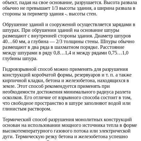
объект, падая на свое основание, разрушается. Высота развала
обычно не превышает 1/3 высоты здания, а ширина развала в
стороны за периметр здания -. высоты стен.
Обрушение зданий и сооружений осуществляется зарядами в
шпурах. При обрушении зданий на основание шпуры
размещают с внутренней стороны здания. Диаметр шпуров
40…60 мм, а глубина — 2/3 толщины стены. Шпуры обычно
размещают в два ряда в шахматном порядке. Расстояние
между шпурами в ряду 0,8…1,4 и между рядами 0,75…1,0
глубины шпура.
Гидровзрывной способ можно применять для разрушения
конструкций коробчатой формы, резервуаров и т. п. а также
кирпичной кладки, бетона и железобетона, находящихся в
земле. Этот способ рекомендуется применять при
необходимости достижения минимального радиуса разлета
осколков. Его отличие от взрывного способа состоит в том,
что свободное пространство в шпуре заполняют водой или
глинистым раствором.
Термический способ разрушения монолитных конструкций
основан на использовании мощного источника тепла в форме
высокотемпературного газового потока или электрической
дуги. Термическую резку бетона и железобетона успешно