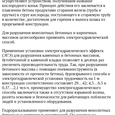
осуществляют устройством, получившим название
кислородного копья. Принцип действия его заключается в
плавлении бетона продуктами сгорания железа (труба и
прутки) в струе кислорода, поступающего в сгораемую трубу
в количестве, достаточном для горения и выноса шлака из
прорезаемой конструкции.
Для разрушения монолитных бетонных и кирпичных
массивов целесообразно применять электрогидравлический
способ.
Применение установки электрогидравлического эффекта
(ЭГЭ) для разрушения каменных и бетонных массивов,
бутобетонной и каменной кладки позволяет в десятки раз
увеличить производительность труда. Так, при разрушении
бетонного массива с помощью пневмоинструмента (в
зависимости от прочности бетона), буровзрывного способа и
электрогидравлической установки трудоемкость на 1 м
конструкции соответственно составляет 29…42; 4,5…6,5 и
0,37…2,1 чел-ч. преимущество электрогидравлического
способа заключается также в отсутствии взрывной волны,
разлета осколков и безопасности для работающих поблизости
людей и установленного оборудования.
Гидрораскалывание применяют для разрушения монолитных
бетонных и кирпичных конструкций. Он основан на