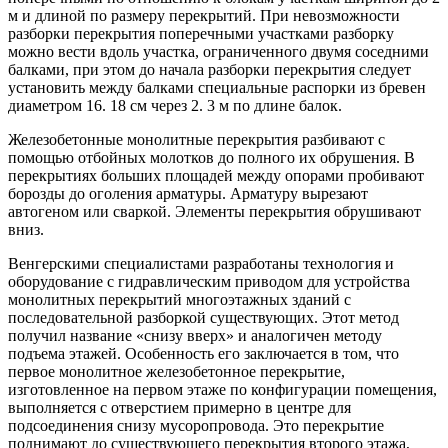
м и длиной по размеру перекрытий. При невозможности
разборки перекрытия поперечными участками разборку
можно вести вдоль участка, ограниченного двумя соседними
балками, при этом до начала разборки перекрытия следует
установить между балками специальные распорки из бревен
диаметром 16. 18 см через 2. 3 м по длине балок.
Железобетонные монолитные перекрытия разбивают с
помощью отбойных молотков до полного их обрушения. В
перекрытиях больших площадей между опорами пробивают
борозды до оголения арматуры. Арматуру вырезают
автогеном или сваркой. Элементы перекрытия обрушивают
вниз.
Венгерскими специалистами разработаны технология и
оборудование с гидравлическим приводом для устройства
монолитных перекрытий многоэтажных зданий с
последовательной разборкой существующих. Этот метод
получил название «снизу вверх» и аналогичен методу
подъема этажей. Особенность его заключается в том, что
первое монолитное железобетонное перекрытие,
изготовленное на первом этаже по конфигурации помещения,
выполняется с отверстием примерно в центре для
подсоединения снизу мусоропровода. Это перекрытие
поднимают до существующего перекрытия второго этажа,