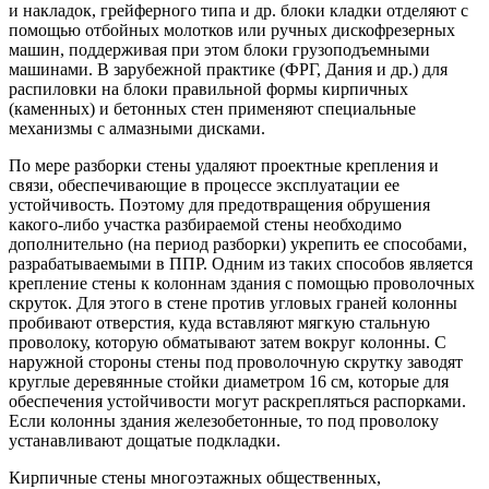
и накладок, грейферного типа и др. блоки кладки отделяют с
помощью отбойных молотков или ручных дискофрезерных
машин, поддерживая при этом блоки грузоподъемными
машинами. В зарубежной практике (ФРГ, Дания и др.) для
распиловки на блоки правильной формы кирпичных
(каменных) и бетонных стен применяют специальные
механизмы с алмазными дисками.
По мере разборки стены удаляют проектные крепления и
связи, обеспечивающие в процессе эксплуатации ее
устойчивость. Поэтому для предотвращения обрушения
какого-либо участка разбираемой стены необходимо
дополнительно (на период разборки) укрепить ее способами,
разрабатываемыми в ППР. Одним из таких способов является
крепление стены к колоннам здания с помощью проволочных
скруток. Для этого в стене против угловых граней колонны
пробивают отверстия, куда вставляют мягкую стальную
проволоку, которую обматывают затем вокруг колонны. С
наружной стороны стены под проволочную скрутку заводят
круглые деревянные стойки диаметром 16 см, которые для
обеспечения устойчивости могут раскрепляться распорками.
Если колонны здания железобетонные, то под проволоку
устанавливают дощатые подкладки.
Кирпичные стены многоэтажных общественных,