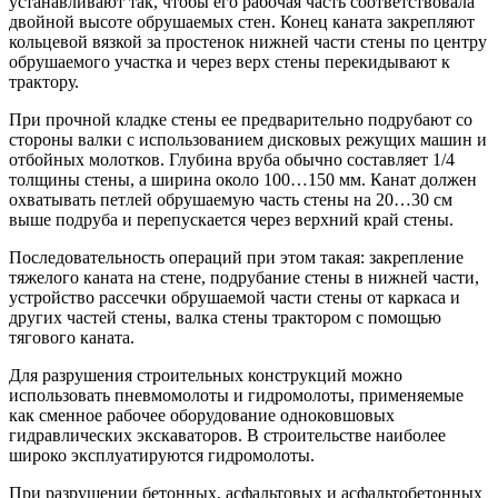
устанавливают так, чтобы его рабочая часть соответствовала
двойной высоте обрушаемых стен. Конец каната закрепляют
кольцевой вязкой за простенок нижней части стены по центру
обрушаемого участка и через верх стены перекидывают к
трактору.
При прочной кладке стены ее предварительно подрубают со
стороны валки с использованием дисковых режущих машин и
отбойных молотков. Глубина вруба обычно составляет 1/4
толщины стены, а ширина около 100…150 мм. Канат должен
охватывать петлей обрушаемую часть стены на 20…30 см
выше подруба и перепускается через верхний край стены.
Последовательность операций при этом такая: закрепление
тяжелого каната на стене, подрубание стены в нижней части,
устройство рассечки обрушаемой части стены от каркаса и
других частей стены, валка стены трактором с помощью
тягового каната.
Для разрушения строительных конструкций можно
использовать пневмомолоты и гидромолоты, применяемые
как сменное рабочее оборудование одноковшовых
гидравлических экскаваторов. В строительстве наиболее
широко эксплуатируются гидромолоты.
При разрушении бетонных, асфальтовых и асфальтобетонных