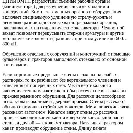
ЦНИИОМТП разработаны съемные рабочие органы
(манипуляторы) для разрушения сносимых зданий и
конструкций. Комплект сменных органов и оборудования
включает специальную удлиненную стрелу-рукоять и
несколько разновидностей захватно-рычажных органов,
навешиваемых на гидравлические экскаваторы. Челюстной
захват позволяет перекусывать стержни арматуры и другие
металлические элементы, развивая при этом усилие до 600…
800 кН.
Обрушение отдельных сооружений и конструкций с помощью
бульдозеров и тракторов выполняют, отсекая их от основной
части здания.
Если кирпичные продольные стены сложены на слабых
растворах, то их разбивают без вертикального членения и
отделения от поперечных стен. Места вертикального
членения стен намечают так, чтобы рассечка не вызывала их
преждевременного обрушения. Для рассечки целесообразно
использовать оконные и дверные проемы. Стены рассекают
обычно с помощью отбойных молотков. Металлические связи
рассекают автогеном. Канатом вяжут стены до рассечки,
привязывая один конец каната к верхней консольной части
стены, а другой — к крюку трактора. Натягивая трактором
канат, производят обрушение стены. Длину каната