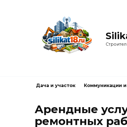
Перейти
к
содержанию
Silik
Строител
Дача и участок
Коммуникации и
Арендные услу
ремонтных раб