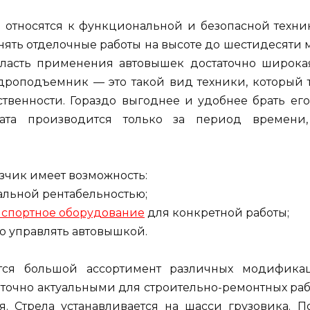
тносятся к функциональной и безопасной техник
ть отделочные работы на высоте до шестидесяти ме
бласть применения автовышек достаточно широкая
дроподъемник — это такой вид техники, который т
твенности. Гораздо выгоднее и удобнее брать его
ата производится только за период времени,
азчик имеет возможность:
мальной рентабельностью;
нспортное оборудование
для конкретной работы;
ого управлять автовышкой.
ется большой ассортимент различных модифик
аточно актуальными для строительно-ремонтных раб
я. Стрела устанавливается на шасси грузовика. 