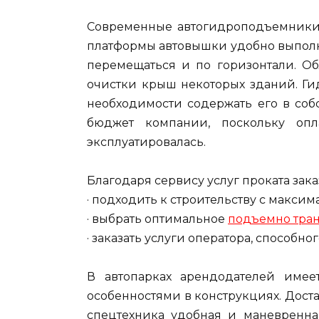
Современные автогидроподъемники о
платформы автовышки удобно выполня
перемещаться и по горизонтали. О
очистки крыш некоторых зданий. Ги
необходимости содержать его в собс
бюджет компании, поскольку опл
эксплуатировалась.
Благодаря сервису услуг проката зак
· подходить к строительству с макси
· выбрать оптимальное
подъемно тра
· заказать услуги оператора, способн
В автопарках арендодателей име
особенностями в конструкциях. Дост
спецтехника удобная и маневренна