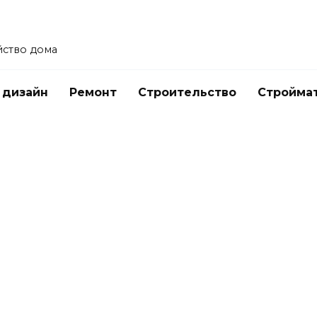
йство дома
 дизайн
Ремонт
Строительство
Стройма
Стальная электросварная труба: как
выбрать, купить и контролировать
качество