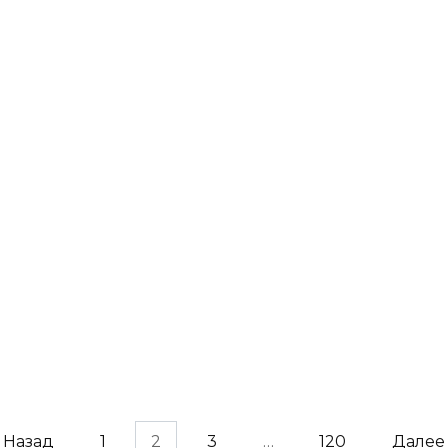
Тепловой пункт в контейнере: когда
мобильность важнее стен
Как сделать идеальный дом:
пошаговое руководство для
комфортной жизни
Назад
1
2
3
…
120
Далее