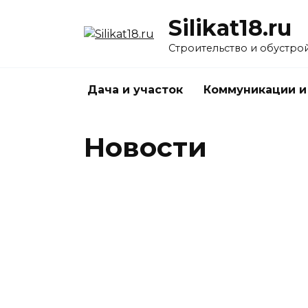
Перейти
Silikat18.ru
к
содержанию
Строительство и обустро
Дача и участок
Коммуникации и
Новости
Как подобрать и купить шкаф
недорого: практический гид