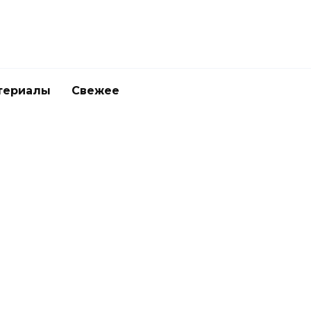
териалы
Свежее
Прямые кронштейны для СББ:
просто и надёжно