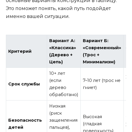
основные варианты конструкции в таблицу.
Это поможет понять, какой путь подойдет
именно вашей ситуации.
Вариант А:
Вариант Б:
Ва
«Классика»
«Современный»
«Д
Критерий
(Дерево +
(Трос +
(С
Цепь)
Минимализм)
ве
10+ лет
2–
(если
7–10 лет (трос не
Срок службы
(в
дерево
гниет)
пе
обработано)
Низкая
(риск
Высокая
Ср
Безопасность
защемления
(гладкая
уз
детей
пальцев),
поверхность)
пе