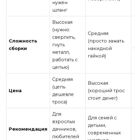
нужен
шланг
Высокая
(нужно
Средняя
сверлить,
Сложность
(просто зажать
Ни
гнуть
сборки
накидной
то
металл,
гайкой)
работать с
цепью)
Средняя
Высокая
Ни
(цепь
Цена
(хороший трос
(в
дешевле
стоит денег)
ко
троса)
Для
Для семей с
Дл
взрослых
детьми,
вр
Рекомендация
дачников,
современных
ко
любителей