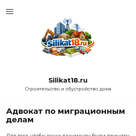
Перейти
к
содержанию
Silikat18.ru
Строительство и обустройство дома
Адвокат по миграционным
делам
Для того, чтобы ваши документы были приняты