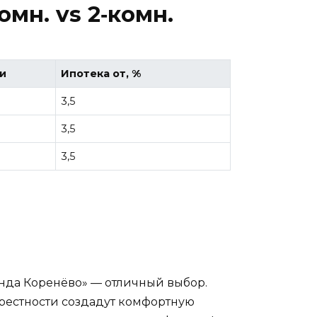
мн. vs 2‑комн.
и
Ипотека от, %
3,5
3,5
3,5
енда Коренёво» — отличный выбор.
крестности создадут комфортную