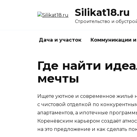
Перейти
Silikat18.ru
к
содержанию
Строительство и обустро
Дача и участок
Коммуникации и
Где найти иде
мечты
Ищете уютное и современное жильё 
с чистовой отделкой по конкурентны
апартаментов, а ипотечные программы
Коренёвским карьером создаёт атмос
на это предложение и как сделать п