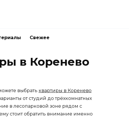
териалы
Свежее
иры в Коренево
можете выбрать
квартиры в Коренево
варианты от студий до трёхкомнатных
ние в лесопарковой зоне рядом с
чему стоит обратить внимание именно