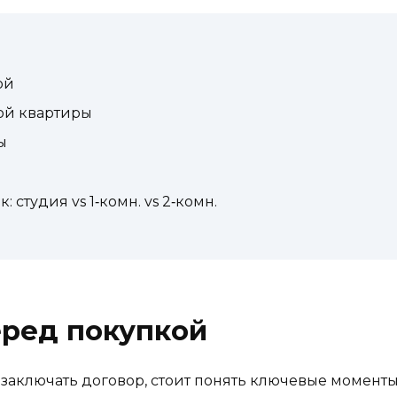
ой
ой квартиры
ы
студия vs 1‑комн. vs 2‑комн.
еред покупкой
заключать договор, стоит понять ключевые моменты