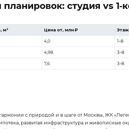
планировок: студия vs 1‑ко
, м²
Цена от, млн ₽
Этаж
4,0
1–8
4,98
3–8
7,6
3–8
гармонии с природой и в шаге от Москвы, ЖК «Лег
ипотека, развитая инфраструктура и живописные о