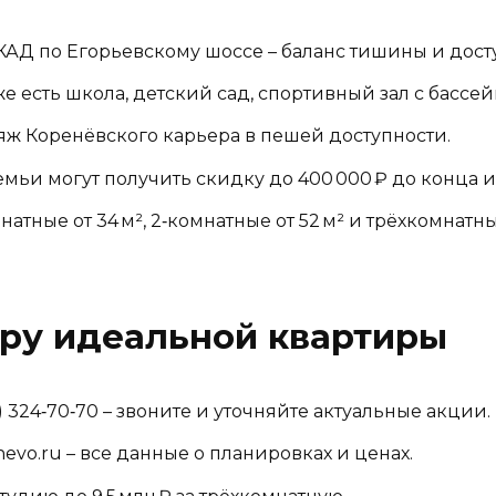
КАД по Егорьевскому шоссе – баланс тишины и дост
е есть школа, детский сад, спортивный зал с бассей
ляж Коренёвского карьера в пешей доступности.
 семьи могут получить скидку до 400 000 ₽ до конца 
натные от 34 м², 2‑комнатные от 52 м² и трёхкомнатные
ору идеальной квартиры
) 324‑70‑70 – звоните и уточняйте актуальные акции.
evo.ru – все данные о планировках и ценах.