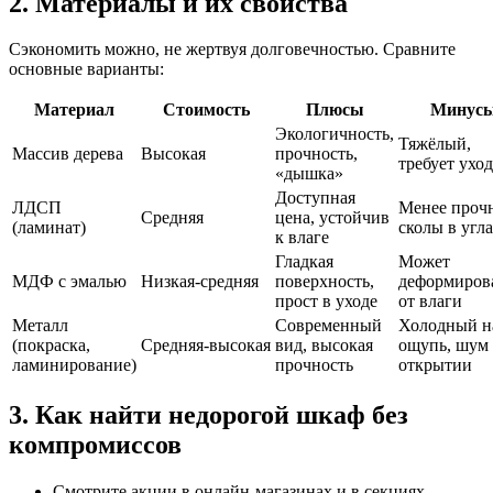
2. Материалы и их свойства
Сэкономить можно, не жертвуя долговечностью. Сравните
основные варианты:
Материал
Стоимость
Плюсы
Минус
Экологичность,
Тяжёлый,
Массив дерева
Высокая
прочность,
требует уход
«дышка»
Доступная
ЛДСП
Менее проч
Средняя
цена, устойчив
(ламинат)
сколы в угл
к влаге
Гладкая
Может
МДФ с эмалью
Низкая‑средняя
поверхность,
деформиров
прост в уходе
от влаги
Металл
Современный
Холодный н
(покраска,
Средняя‑высокая
вид, высокая
ощупь, шум
ламинирование)
прочность
открытии
3. Как найти недорогой шкаф без
компромиссов
Смотрите акции в онлайн‑магазинах и в секциях