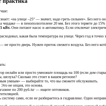
от практика
учше:
знает: «на улице –25° — значит, надо греть сильнее». Без него 
а чердаке — в пенополиэтилене 20 мм. Без этого теряете до 15% 
5 кВт.
Они питают насос и автоматику. Если отключат электрич
асходовал, какая была температура на улице. Через год я точно з
— не просто дверь. Нужен приток свежего воздуха. Без него котё
ать:
ор онлайн или просто умножьте площадь на 100 (если дом старый
ы, шелуха? Сколько это стоит в вашем регионе?
амым умным» — выбирайте то, что вы сможете обслуживать.
Это не опция, это основа.
газине по 200 руб./кг — ищите оптовиков.
вентиляцией.
 систему сами, если не разбираетесь в гидравлике. Один неправ