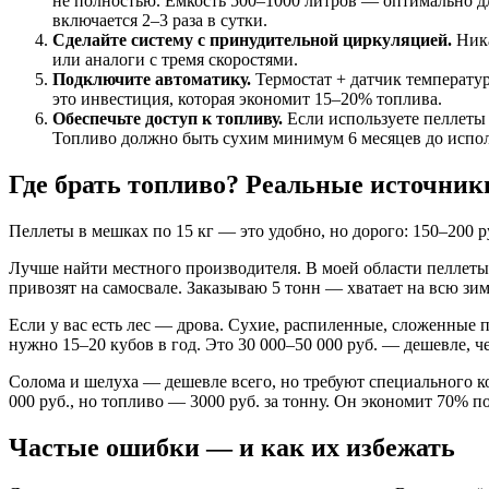
не полностью. Ёмкость 500–1000 литров — оптимально для 
включается 2–3 раза в сутки.
Сделайте систему с принудительной циркуляцией.
Ника
или аналоги с тремя скоростями.
Подключите автоматику.
Термостат + датчик температур
это инвестиция, которая экономит 15–20% топлива.
Обеспечьте доступ к топливу.
Если используете пеллеты
Топливо должно быть сухим минимум 6 месяцев до испол
Где брать топливо? Реальные источник
Пеллеты в мешках по 15 кг — это удобно, но дорого: 150–200 р
Лучше найти местного производителя. В моей области пеллеты п
привозят на самосвале. Заказываю 5 тонн — хватает на всю зим
Если у вас есть лес — дрова. Сухие, распиленные, сложенные 
нужно 15–20 кубов в год. Это 30 000–50 000 руб. — дешевле, ч
Солома и шелуха — дешевле всего, но требуют специального к
000 руб., но топливо — 3000 руб. за тонну. Он экономит 70% п
Частые ошибки — и как их избежать