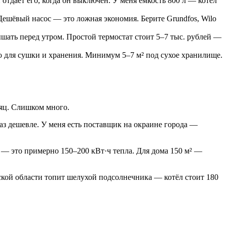
 отдаёт его, когда он выключен. У меня ёмкость 800 л — котёл
ешёвый насос — это ложная экономия. Берите Grundfos, Wilo
шать перед утром. Простой термостат стоит 5–7 тыс. рублей —
 для сушки и хранения. Минимум 5–7 м² под сухое хранилище.
сяц. Слишком много.
раз дешевле. У меня есть поставщик на окраине города —
 — это примерно 150–200 кВт·ч тепла. Для дома 150 м² —
ской области топит шелухой подсолнечника — котёл стоит 180