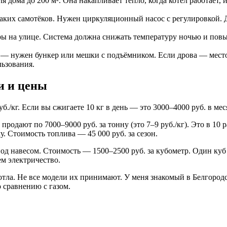
дома до 200 м². Она накапливает тепло, когда котёл работает, и
ких самотёков. Нужен циркуляционный насос с регулировкой. Д
ы на улице. Система должна снижать температуру ночью и повы
 — нужен бункер или мешки с подъёмником. Если дрова — место
ьзования.
и и цены
уб./кг. Если вы сжигаете 10 кг в день — это 3000–4000 руб. в ме
родают по 7000–9000 руб. за тонну (это 7–9 руб./кг). Это в 10 
у. Стоимость топлива — 45 000 руб. за сезон.
под навесом. Стоимость — 1500–2500 руб. за кубометр. Один куб
ем электричество.
отла. Не все модели их принимают. У меня знакомый в Белгород
о сравнению с газом.