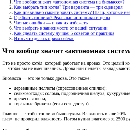
Что вообще значит «автономная система на биомассе»?
Как выбрать тип котла? Три варианта — три сценария
Как правильно смонтировать систему? Шаги, которые нел
Где брать топливо? Реальные источники и цены
Частые ошибки — и как их избежать
Что выбрать в зависимости от вашей ситуации
Как сделать систему лучше: 5 советов от практика
Итог: что делать прямо сейчас
Что вообще значит «автономная систем
Это не просто котёл, который работает на дровах. Это целый к
— чтобы вы не вмешивались. Дрова или пеллеты закладываются 
Биомасса — это не только дрова. Это также:
деревянные пеллеты (спрессованные опилки);
сельхозотходы: солома, подсолнечная шелуха, кукурузные
древесная щепа;
торфяные брикеты (если есть доступ).
Главное — чтобы топливо было сухим. Влажность выше 20% — эт
глаз», не проверил влажность. Потом купил влагомер за 2500 р