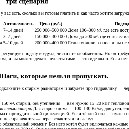
— три сценария
у вас есть, сколько вы готовы платить и как часто хотите загруж
Автономность
Цена (руб.)
Подход
7–14 дней
250 000–500 000
Дома 100–300 м², где есть дос
3–7 дней
150 000–300 000
Дома до 200 м², где есть лес 
а
5–10 дней
200 000–400 000
Если топливо разное, и вы не 
регулирует подачу воздуха, чистит теплообменник. Но он требу
орама, и вы можете делать пеллеты сами — это идеально. Если не
Шаги, которые нельзя пропускать
подключите к старым радиаторам и забудете про гидравлику — чер
ом 150 м², старый, без утепления — вам нужно 15–20 кВт тепло
ая теплопотеря
. Для старого дома — 100–130 Вт/м², для утеплё
ма с принудительной циркуляцией. Если тёплый пол — нужен н
и не справляются — перегреваются или гаснут.
 обязательный элемент. Без него котёл будет включаться каждые 