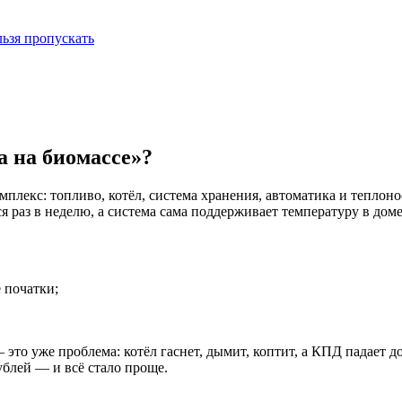
ьзя пропускать
а на биомассе»?
омплекс: топливо, котёл, система хранения, автоматика и теплон
раз в неделю, а система сама поддерживает температуру в доме 
 початки;
о уже проблема: котёл гаснет, дымит, коптит, а КПД падает до
ублей — и всё стало проще.