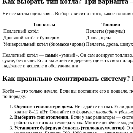
Как выбрать тип котла? Три варианта 
Не все котлы одинаковы. Выбор зависит от того, какое топливо 
Тип котла
Топливо
Пеллетный котёл
Пеллеты (гранулы)
Дровяной котёл с бункером
Дрова, щепа
Универсальный котёл (биомасса+дрова)
Пеллеты, дрова, шелух
Пеллетный котёл — самый «умный». Он сам дозирует топливо, 
сухие, без пыли. Если вы живёте в деревне, где есть своя пил
надёжнее и дешевле в обслуживании.
Как правильно смонтировать систему? 
Котёл — это только начало. Если вы поставите его в подвале, 
по порядку:
Оцените теплопотери дома.
Не гадайте на глаз. Если д
хватит 8–12 кВт. Считайте по формуле:
площадь × удельн
Выберите тип отопления.
Если у вас радиаторы — систе
работать на низких температурах. Многие дешёвые модел
Установите буферную ёмкость (теплоаккумулятор).
Это