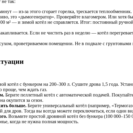
 не так:
инут — из-за этого сгорает горелка, трескается теплообменник.
во, это «дымогенератор». Проверяйте влагомером. Или хотя бы
00 м² — и зимой котёл не справляется. Итог: постоянный ручной
капливается. Если не чистить раз в неделю — котёл перегревает
сухом, проветриваемом помещении. Не в подвале с грунтовыми во
итуации
ой котёл с бункером на 200–300 л. Сушите дрова 1,5 года. Устан
о проще, чем ждать газ.
м.
Берите пеллетный котёл с автоматической подачей. Покупайте
на окупится за сезон.
ить больше.
Берите универсальный котёл (например, «Термогаз»
й для дров. Тогда вы всегда можете переключиться, если один ви
ого.
Возьмите простой дровяной котёл без бункера (100 000–150 0
нье, когда не нужна полная мощность.