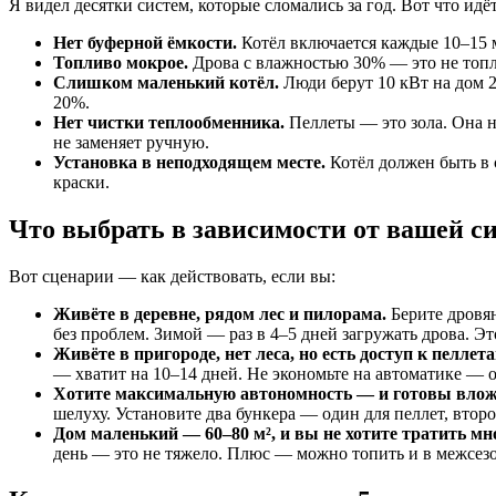
Я видел десятки систем, которые сломались за год. Вот что идёт
Нет буферной ёмкости.
Котёл включается каждые 10–15 м
Топливо мокрое.
Дрова с влажностью 30% — это не топли
Слишком маленький котёл.
Люди берут 10 кВт на дом 2
20%.
Нет чистки теплообменника.
Пеллеты — это зола. Она на
не заменяет ручную.
Установка в неподходящем месте.
Котёл должен быть в 
краски.
Что выбрать в зависимости от вашей с
Вот сценарии — как действовать, если вы:
Живёте в деревне, рядом лес и пилорама.
Берите дровян
без проблем. Зимой — раз в 4–5 дней загружать дрова. Эт
Живёте в пригороде, нет леса, но есть доступ к пеллета
— хватит на 10–14 дней. Не экономьте на автоматике — о
Хотите максимальную автономность — и готовы влож
шелуху. Установите два бункера — один для пеллет, второ
Дом маленький — 60–80 м², и вы не хотите тратить мн
день — это не тяжело. Плюс — можно топить и в межсезо