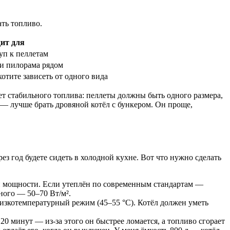
ать топливо.
ит для
туп к пеллетам
или пилорама рядом
хотите зависеть от одного вида
ет стабильного топлива: пеллеты должны быть одного размера,
т — лучше брать дровяной котёл с бункером. Он проще,
ез год будете сидеть в холодной кухне. Вот что нужно сделать
вой мощности. Если утеплён по современным стандартам —
нного — 50–70 Вт/м².
изкотемпературный режим (45–55 °C). Котёл должен уметь
20 минут — из-за этого он быстрее ломается, а топливо сгорает