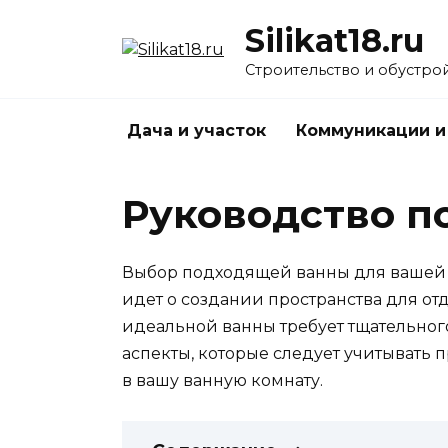
Перейти
Silikat18.ru
к
содержанию
Строительство и обустро
Дача и участок
Коммуникации и
Руководство п
Выбор подходящей ванны для вашей 
идет о создании пространства для от
идеальной ванны требует тщательног
аспекты, которые следует учитывать 
в вашу ванную комнату.