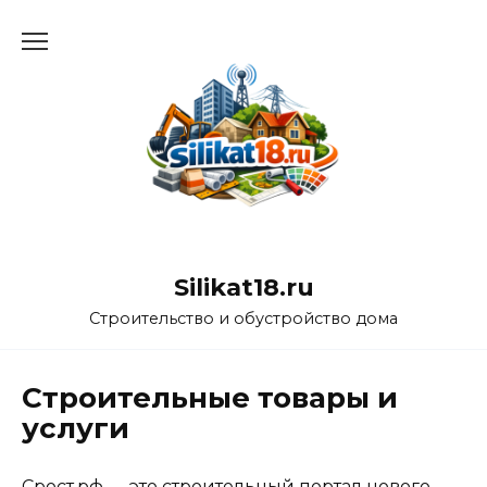
Перейти
к
содержанию
Silikat18.ru
Строительство и обустройство дома
Строительные товары и
услуги
Срост.рф — это строительный портал нового